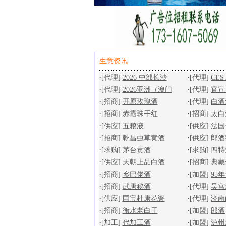
生意资讯
·
·
[代理]
2026 中部长沙
[代理]
CES 
·
·
[代理]
2026亚洲（澳门
[代理]
官宣-
·
·
[招商]
开原玫瑰酒
[代理]
白酒
·
·
[招商]
赤霞珠干红
[招商]
太白
·
·
[供应]
五粮液
[供应]
法国
·
·
[招商]
乾昌虫草黄酒
[供应]
郎酒
·
·
[求购]
茅台贡酒
[求购]
四特
·
·
[供应]
天朝上品白酒
[招商]
典藏
·
·
[招商]
乡巴佬酒
[加盟]
95
·
·
[招商]
武唐秘酒
[代理]
吴宫
·
·
[供应]
国宝杜康花瓷
[代理]
济南
·
·
[招商]
衡水老白干
[加盟]
郎酒
·
·
[加工]
代加工酒
[加盟]
泸州