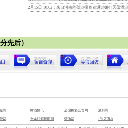
2月15日 10:02：来自河南的创业投资者通过拨打天蕴酒
不分先后）
媒网
糖酒快讯
全国糖酒会官网
酒斛网
酿网
火爆好酒招商网
酒仙网
1号店酒水