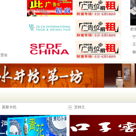
舒
·
·
·
订货会
莫斯卡托
艾特兰