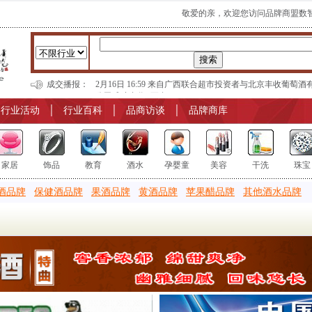
敬爱的亲，欢迎您访问品牌商盟数
成交播报：
2月16日 16:59 来自广西联合超市投资者与北京丰收葡萄酒
公司成功合作 [更多]
2月16日 16:59 来自广西联合超市投资者与北京丰收葡萄酒
│
行业活动
│
行业百科
│
品商访谈
│
品牌商库
公司成功合作 [更多]
家居
饰品
教育
酒水
孕婴童
美容
干洗
珠宝
酒品牌
保健酒品牌
果酒品牌
黄酒品牌
苹果醋品牌
其他酒水品牌