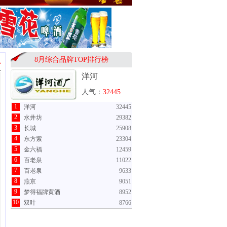
8月综合品牌TOP排行榜
工
洋河
人气：
32445
1
洋河
32445
2
水井坊
29382
3
长城
25908
4
东方紫
23304
5
金六福
12459
6
百老泉
11022
7
百老泉
9633
8
燕京
9051
9
梦得福牌黄酒
8952
10
双叶
8766