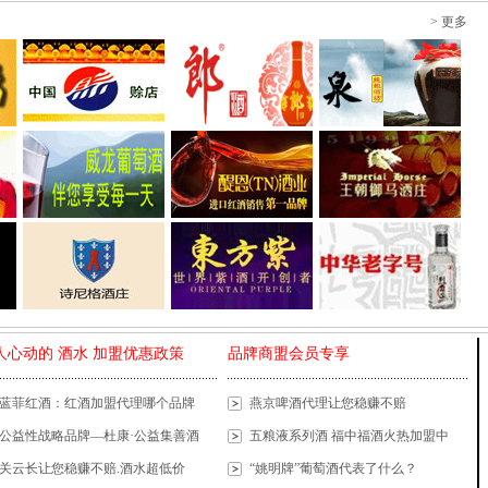
> 更多
人心动的 酒水 加盟优惠政策
品牌商盟会员专享
蓝菲红酒：红酒加盟代理哪个品牌
燕京啤酒代理让您稳赚不赔
公益性战略品牌—杜康·公益集善酒
五粮液系列酒 福中福酒火热加盟中
关云长让您稳赚不赔.酒水超低价
“姚明牌”葡萄酒代表了什么？