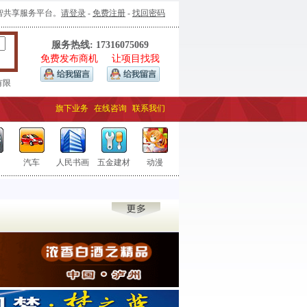
智共享服务平台。
请登录
-
免费注册
-
找回密码
服务热线: 17316075069
免费发布商机
让项目找我
有限
有限
旗下业务
在线咨询
联系我们
汽车
人民书画
五金建材
动漫