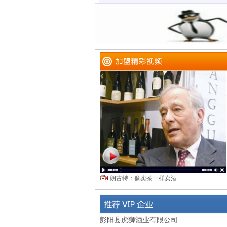
朗古特：像卖茶一样卖酒
彭阳县虎狮酒业有限公司