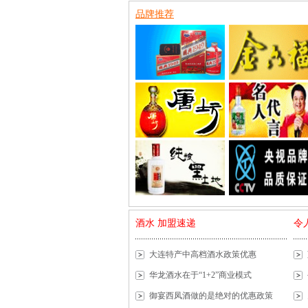
品牌推荐
酒水 加盟速递
令
大连特产中高档酒水政策优惠
华龙酒水在于“1+2”商业模式
御宴西凤酒做的是绝对的优惠政策