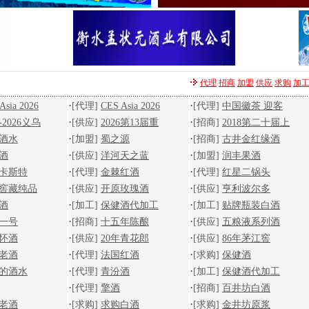
代理
招商
加盟
供应
求购
加
·
·
Asia 2026
[代理]
CES Asia 2026
[代理]
中国徽茶 迎客
·
·
2026义乌
[供应]
2026第13届重
[招商]
2018第二十届上
·
·
酒水
[加盟]
蜀之源
[招商]
古井金红缘酒
·
·
酒
[供应]
洋河天之蓝
[加盟]
润丰果酒
·
·
卡斯特
[代理]
金棘红酒
[代理]
红星二锅头
·
·
窖藏纯品
[供应]
开原玫瑰酒
[供应]
亨利波尔多
·
·
酒
[加工]
保健酒代加工
[加工]
贴牌瓶装白酒
·
·
一号
[招商]
十五年陈酿
[供应]
五粮液系列酒
·
·
年怀酒
[供应]
20年青花郎
[供应]
86年茅江窖
·
·
老酒
[代理]
法国红酒
[求购]
保健酒
·
·
的酒水
[代理]
青汾酒
[加工]
保健酒代加工
·
·
[代理]
擎酒
[招商]
百井坊白酒
·
·
老酒
[求购]
求购白酒
[求购]
金井坊原浆