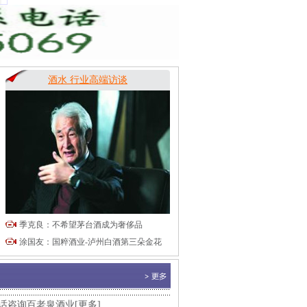
酒水 行业高端访谈
季克良：不希望茅台酒成为奢侈品
话洽谈合作事宜 [更多]
涂国友：国粹酒业-泸州白酒第三朵金花
合作部洽谈品牌合作 [更多]
生意向：请电话联系我。 [更多]
电话咨询百老泉酒业[更多]