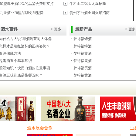
加盟尊王酒10%的品鉴会费用支持
牛栏山二锅头火爆招商
九天酒业加盟品牌免加盟费
贵州茅台酒全国火爆招商
酒水百科
> 更多
最新产品
> 更多
·
为什么古人说“早酒晚茶对人体危
梦得福蜂酒
·
怎样才是端红酒杯的正确姿势？
梦得福蜂酒
·
白酒储藏方法
梦得福黄酒
·
起泡酒五个基本常识
梦得福黄酒
·
酿酒知识：饮用白酒的注意事项
梦得福黄酒
·
白酒五味到底是指哪五味？
梦得福黄酒
酒水展会合作
业