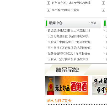
百年康宁苏打水1万元以内代理
李白醉白酒0元加盟费
新闻中心
> 更多
·
·
超级品牌概念23日主力净流出1.11
·
·
以文化彰显价值 以品牌奉献和美
·
·
五粮液：中国品牌日上海成都联展
·
·
三个坚持！茅台集团总结品牌价值
·
·
品牌价值896.22亿元！洋河股份位
·
·
五粮液：坚守传承创新 焕发中国
酒水 品牌订货会