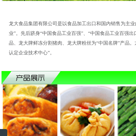
龙大食品集团有限公司是以食品加工出口和国内销售为主业
业”。先后跻身“中国食品工业百强”、“中国食品工业百强出口
品、龙大牌鲜冻分割猪肉、龙大牌粉丝为“中国名牌”产品。龙
认定企业技术中心”。