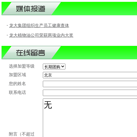
·
龙大集团组织生产员工健康查体
·
龙大植物油公司荣获两项业内大奖
选择加盟等级
加盟区域
您的姓名
联系电话
附言（不超过