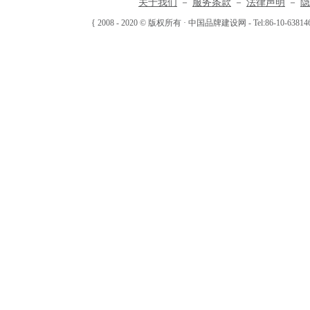
关于我们
－
服务条款
－
法律声明
－
隐
{ 2008 - 2020 © 版权所有 · 中国品牌建设网 - Tel:86-10-63814669 