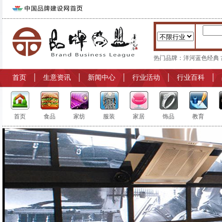
热门品牌：
洋河蓝色经典
首页
│
生意资讯
│
新闻中心
│
行业活动
│
行业百科
│
首页
食品
家纺
服装
家居
饰品
教育